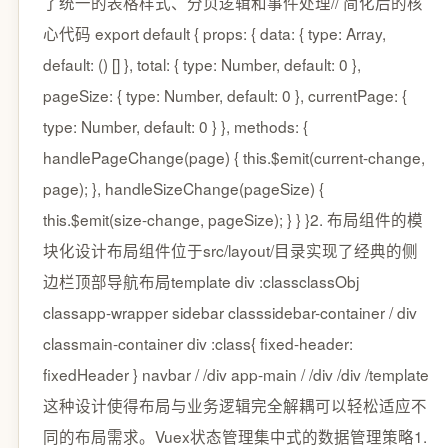
了统一的表格样式、分页逻辑和事件处理// 简化后的核
心代码 export default { props: { data: { type: Array,
default: () [] }, total: { type: Number, default: 0 },
pageSize: { type: Number, default: 0 }, currentPage: {
type: Number, default: 0 } }, methods: {
handlePageChange(page) { this.$emit(current-change,
page); }, handleSizeChange(pageSize) {
this.$emit(size-change, pageSize); } } }2. 布局组件的模
块化设计布局组件位于src/layout/目录实现了经典的侧
边栏顶部导航布局template div :classclassObj
classapp-wrapper sidebar classsidebar-container / div
classmain-container div :class{ fixed-header:
fixedHeader } navbar / /div app-main / /div /div /template
这种设计使得布局与业务逻辑完全解耦可以轻松适应不
同的布局需求。Vuex状态管理集中式的数据管理策略1.