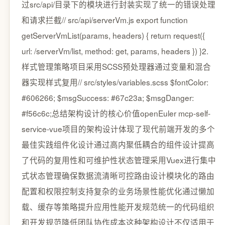
过src/api/目录下的模块进行封装实现了统一的错误处理
和请求拦截// src/api/serverVm.js export function
getServerVmList(params, headers) { return request({
url: /serverVm/list, method: get, params, headers }) }2.
样式管理策略项目采用SCSS预处理器通过变量和混合
器实现样式复用// src/styles/variables.scss $fontColor:
#606266; $msgSuccess: #67c23a; $msgDanger:
#f56c6c;总结架构设计的核心价值openEuler mcp-self-
service-vue项目的架构设计体现了现代前端开发的多个
最佳实践组件化设计通过高内聚低耦合的组件设计提高
了代码的复用性和可维护性状态管理采用Vuex进行集中
式状态管理确保数据流清晰可控路由设计模块化的路由
配置和权限控制支持复杂的业务场景性能优化通过懒加
载、缓存等策略提升应用性能开发规范统一的代码组织
和开发规范降低团队协作成本这种架构设计不仅适用于