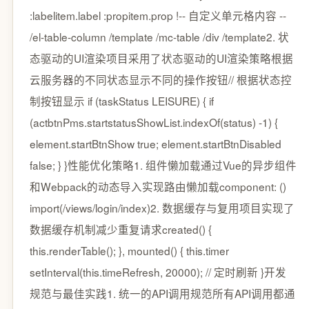
:labelitem.label :propitem.prop !-- 自定义单元格内容 --
/el-table-column /template /mc-table /div /template2. 状
态驱动的UI渲染项目采用了状态驱动的UI渲染策略根据
云服务器的不同状态显示不同的操作按钮// 根据状态控
制按钮显示 if (taskStatus LEISURE) { if
(actbtnPms.startstatusShowList.indexOf(status) -1) {
element.startBtnShow true; element.startBtnDisabled
false; } }性能优化策略1. 组件懒加载通过Vue的异步组件
和Webpack的动态导入实现路由懒加载component: ()
import(/views/login/index)2. 数据缓存与复用项目实现了
数据缓存机制减少重复请求created() {
this.renderTable(); }, mounted() { this.timer
setInterval(this.timeRefresh, 20000); // 定时刷新 }开发
规范与最佳实践1. 统一的API调用规范所有API调用都通