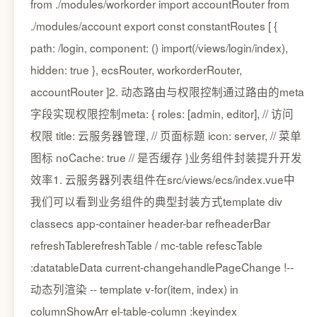
from ./modules/workorder import accountRouter from
./modules/account export const constantRoutes [ {
path: /login, component: () import(/views/login/index),
hidden: true }, ecsRouter, workorderRouter,
accountRouter ]2. 动态路由与权限控制通过路由的meta
字段实现权限控制meta: { roles: [admin, editor], // 访问
权限 title: 云服务器管理, // 页面标题 icon: server, // 菜单
图标 noCache: true // 是否缓存 }业务组件封装提升开发
效率1. 云服务器列表组件在src/views/ecs/index.vue中
我们可以看到业务组件的典型封装方式template div
classecs app-container header-bar refheaderBar
refreshTablerefreshTable / mc-table refescTable
:datatableData current-changehandlePageChange !--
动态列渲染 -- template v-for(item, index) in
columnShowArr el-table-column :keyindex