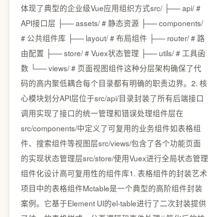
体现了典型的企业级Vue应用组织方式src/ ├── api/ #
API接口层 ├── assets/ # 静态资源 ├── components/
# 公共组件库 ├── layout/ # 布局组件 ├── router/ # 路
由配置 ├── store/ # Vuex状态管理 ├── utils/ # 工具函
数 └── views/ # 页面视图组件这种分层架构确保了代
码的高内聚低耦合每个目录都有明确的职责边界。2. 核
心模块划分API层位于src/api/目录封装了所有后端接口
调用实现了接口的统一管理和错误处理组件层在
src/components/中定义了可复用的业务组件如表格组
件、搜索组件等视图层src/views/包含了各个功能页面
的实现状态管理层src/store/使用Vuex进行全局状态管理
组件化设计高可复用性的组件库1. 表格组件的封装艺术
项目中的表格组件Mctable是一个典型的高阶组件封装
案例。它基于Element UI的el-table进行了二次封装提供