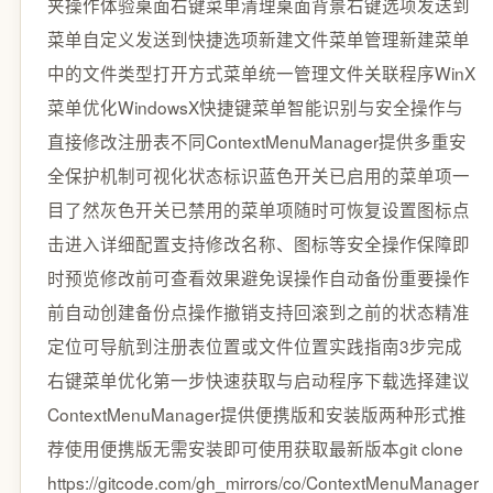
夹操作体验桌面右键菜单清理桌面背景右键选项发送到
菜单自定义发送到快捷选项新建文件菜单管理新建菜单
中的文件类型打开方式菜单统一管理文件关联程序WinX
菜单优化WindowsX快捷键菜单智能识别与安全操作与
直接修改注册表不同ContextMenuManager提供多重安
全保护机制可视化状态标识蓝色开关已启用的菜单项一
目了然灰色开关已禁用的菜单项随时可恢复设置图标点
击进入详细配置支持修改名称、图标等安全操作保障即
时预览修改前可查看效果避免误操作自动备份重要操作
前自动创建备份点操作撤销支持回滚到之前的状态精准
定位可导航到注册表位置或文件位置实践指南3步完成
右键菜单优化第一步快速获取与启动程序下载选择建议
ContextMenuManager提供便携版和安装版两种形式推
荐使用便携版无需安装即可使用获取最新版本git clone
https://gitcode.com/gh_mirrors/co/ContextMenuManager