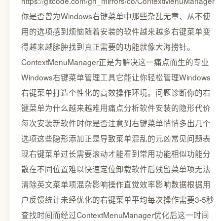
https://gitcode.com/gh_mirrors/co/ContextMenuManager
你是否曾为Windows右键菜单中那些杂乱无章、从不使
用的选项感到烦恼随着安装的软件越来越多右键菜单变
得越来越臃肿找到真正需要的功能就像大海捞针。
ContextMenuManager正是为解决这一痛点而生的专业
Windows右键菜单管理工具它能让你轻松管理Windows
右键菜单打造个性化的高效操作环境。问题诊断你的右
键菜单为什么越来越难用痛点分析软件安装的隐形代价
每次安装新软件时你是否注意到右键菜单悄悄多出几个
选项这些隐形添加正是导致菜单混乱的元凶常见问题表
现右键菜单过长需要滚动才能看到常用功能相似功能分
散在不同位置难以快速定位卸载软件后残留菜单项无法
清除英文菜单项混杂影响操作直觉效率影响数据根据用
户反馈统计未经优化的右键菜单平均每次操作需要3-5秒
查找时间而经过ContextMenuManager优化后这一时间