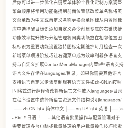
后你可以进一步优化右键菜单体验个性化定制方案调整
菜单顺序将常用功能拖拽到前面位置修改菜单名称将英
文菜单改为中文或自定义名称更换菜单图标从内置图标
库中选择醒目标识添加自定义命令创建专属的右键快捷
功能效率提升技巧分组管理将同类功能放在相邻位置图
标标识为重要功能设置独特图标定期维护每月检查一次
新增菜单项进阶技巧让右键菜单成为效率利器多语言支
持与自定义扩展ContextMenuManager内置9种语言支持
语言文件存储在languages/目录。如果你需要其他语言
支持语言自定义步骤复制现有语言文件如zh-CN.ini按照
INI格式进行翻译修改将新语言文件放入languages/目录
在程序设置中选择新语言资源文件结构说明languages/
├── zh-CN.ini # 简体中文 ├── en-US.ini # 英语 ├── ja-
JP.ini # 日语 └── ...其他语言批量操作与配置管理对于
需要管理多台电脑或批量处理的用户批量操作技巧搜索