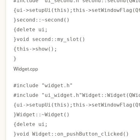
#
include
"ui_second.h"
second
::
second
(
QWi
{
ui
->
setupUi
(
this
)
;
this
->
setWindowFlag
(
Q
}
second
::
~
second
(
)
{
delete
 ui
;
}
void
 second
::
my_slot
(
)
{
this
->
show
(
)
;
}
Widget.cpp
#
include
"widget.h"
#
include
"ui_widget.h"
Widget
::
Widget
(
QWi
{
ui
->
setupUi
(
this
)
;
this
->
setWindowFlag
(
Q
}
Widget
::
~
Widget
(
)
{
delete
 ui
;
}
void
Widget
::
on_pushButton_clicked
(
)