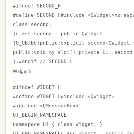
#
ifndef
SECOND_H
#
define
SECOND_H
#
include
<QWidget>
namesp
class
second
;
}
class
second
:
public
QWidget
{
Q_OBJECT
public
:
explicit
second
(
QWidget 
public
:
void
my_slot
(
)
;
private
:
Ui
::
second
}
;
#
endif
// SECOND_H
Widget.h
#
ifndef
WIDGET_H
#
define
WIDGET_H
#
include
<QWidget>
#
include
<QMessageBox>
namespace
 Ui 
{
class
Widget
;
}
QT_END_NAMESPACE
class
Widget
:
public
QW