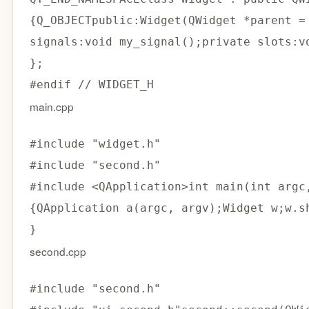
{
Q_OBJECT
public
:
Widget
(
QWidget 
*
parent 
=
signals
:
void
my_signal
(
)
;
private
 slots
:
v
}
;
#
endif
// WIDGET_H
main.cpp
#
include
"widget.h"
#
include
"second.h"
#
include
<QApplication>
int
main
(
int
 argc
{
QApplication 
a
(
argc
,
 argv
)
;
Widget w
;
w
.
s
}
second.cpp
#
include
"second.h"