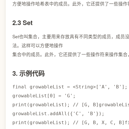
方便地操作哈希表中的成员。此外，它还提供了一些操作
2.3 Set
Set也叫集合，主要用来存放具有不同类型的成员，成
法。这样可以方便地操作
集合中的成员。此外，它还提供了一些操作符来操作集合
3. 示例代码
final
 growableList 
=
<
String
>
[
'A'
,
'B'
]
;
growableList
[
0
]
=
'G'
;
print
(
growableList
)
;
// [G, B]
growableLi
growableList
.
addAll
(
{
'C'
,
'B'
}
)
;
print
(
growableList
)
;
// [G, B, X, C, B]
f