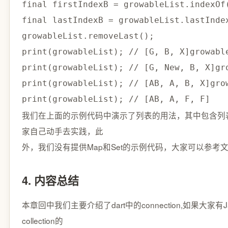
final
 firstIndexB 
=
 growableList
.
indexOf
final
 lastIndexB 
=
 growableList
.
lastInde
growableList
.
removeLast
(
)
;
print
(
growableList
)
;
// [G, B, X]
growabl
print
(
growableList
)
;
// [G, New, B, X]
gr
print
(
growableList
)
;
// [AB, A, B, X]
gro
print
(
growableList
)
;
// [AB, A, F, F]
我们在上面的示例代码中演示了列表的用法，其中包含列
家自己动手去实践，此
外，我们没有提供Map和Set的示例代码，大家可以参考
4. 内容总结
本章回中我们主要介绍了dart中的connection,如果大家有
collection的