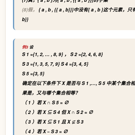
(7)真，{
a
,
b
}为{
a
,
b
, {
{
a
,
b
}}}的子集
(8)假，
{
a
,
b
, {
{
a
,
b
}}}中没有{
a
,
b
}这个元素，只有
b
}}
例3
设
S
1
={1, 2, … , 8, 9}
，
S
2
={2, 4, 6, 8}
S
3
={1, 3, 5, 7, 9}
S
4
={3, 4, 5}
S
5
={3, 5}
确定在以下条件下
X
是否与
S
1
,…,
S
5
中某个集合
果是，又与哪个集合相等？
（
1
）若
X
∩
S
5
=
∅
（
2
）若
X
⊆
S
4
但
X
∩
S
2
=
∅
（
3
）若
X
⊆
S
1
且
X
⊈
S
3
（
4
）若
X
−
S
3
=
∅