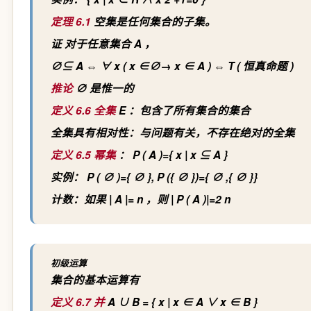
定理
6.1
空集是任何集合的子集。
证 对于任意集合
A
，
∅⊆
A
⇔ ∀
x
(
x
∈∅→
x
∈
A
)
⇔
T
(
恒真命题
)
推论
∅
是惟一的
定义
6.6
全集
E
：包含了所有集合的集合
全集具有相对性：与问题有关，不存在绝对的全集
定义
6.5
幂集
：
P
(
A
)={
x
|
x
⊆
A
}
实例：
P
(
∅
)={
∅
},
P
({
∅
})={
∅
,{
∅
}}
计数：如果
|
A
|=
n
，则
|
P
(
A
)|=2
n
初级运算
集合的基本运算有
定义
6.7
并
A
∪
B
= {
x
|
x
∈
A
∨
x
∈
B
}