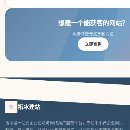
想建一个能获客的网站？
免费获取专属定制方案
立即咨询
拓冰建站
拓冰是一站式企业建站与网络推广服务平台，专注中小微企业网页
制作、官网搭建、站点优化与流量推广，以高性价比定制方案助力