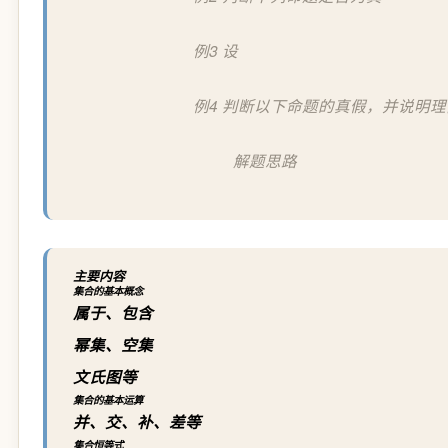
例3 设
例4 判断以下命题的真假，并说明理
解题思路
主要内容
集合的基本概念
属于、包含
幂集、空集
文氏图等
集合的基本运算
并、交、补、差等
集合恒等式