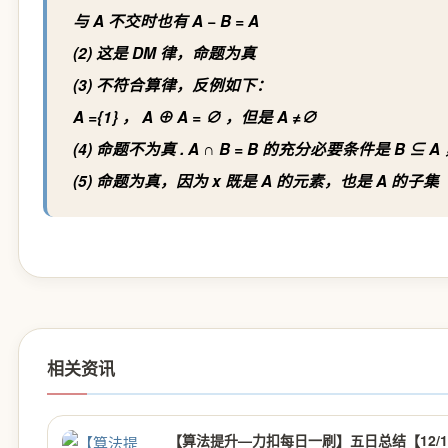
与
A
不交时也有
A
−
B
=
A
(2)
这是
DM
律，命题为真
(3)
不符合算律，反例如下：
A
={1}
，
A
⊕
A
=
∅
，但是
A
≠∅
(4)
命题不为真
.
A
∩
B
=
B
的充分必要条件是
B
⊆
A
(5)
命题为真，因为
x
既是
A
的元素，也是
A
的子集
相关资讯
【算法提升—力扣每日一刷】五日总结【12/18-