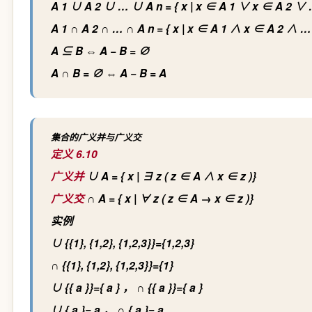
A
1
∪
A
2
∪
…
∪
A
n
= {
x
|
x
∈
A
1
∨
x
∈
A
2
∨
A
1
∩
A
2
∩
…
∩
A
n
= {
x
|
x
∈
A
1
∧
x
∈
A
2
∧
A
⊆
B
⇔
A
−
B
=
∅
A
∩
B
=
∅ ⇔
A
−
B
=
A
集合的广义并与广义交
定义
6.10
广义并
∪
A
= {
x
|
∃
z
(
z
∈
A
∧
x
∈
z
)}
广义交
∩
A
= {
x
|
∀
z
(
z
∈
A
→
x
∈
z
)}
实例
∪
{
{1}, {1,2}, {1,2,3}}={1,2,3}
∩
{
{1}, {1,2}, {1,2,3}}={1}
∪
{
{
a
}}={
a
}
，
∩
{
{
a
}}={
a
}
∪
{
a
}=
a
，
∩
{
a
}=
a