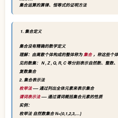
集合运算的算律、恒等式的证明方法
1.
集合定义
集合没有精确的数学定义
理解：由离散个体构成的整体称为
集合
，称这些个
见的数集：
N
,
Z
,
Q, R, C
等分别表示自然数、整数、
复数集合
2.
集合表示法
枚举法
----
通过列出全体元素来表示集合
谓词表示法
----
通过谓词概括集合元素的性质
实例：
枚举法
自然数集合
N={0,1,2,3,…}