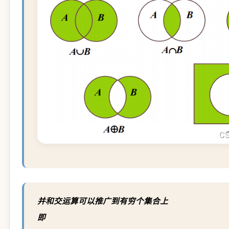
并和交运算可以推广到有穷个集合上
即