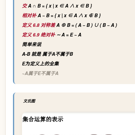
交
A
∩
B
= {
x
|
x
∈
A
∧
x
∈
B
}
相对补
A
−
B
= {
x
|
x
∈
A
∧
x
∉
B
}
定义
6.8
对称差
A
⊕
B
= (
A
−
B
)
∪
(
B
−
A
)
定义
6.9
绝对补
∼
A
=
E
−
A
简单来说
A-B 就是 属于A不属于B
E为定义上的全集
~A属于E不属于A
文氏图