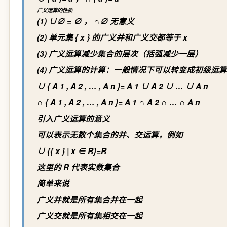
广义运算的性质
(1)
∪∅
=
∅
，
∩∅
无意义
(2)
单元集
{
x
}
的广义并和广义交都等于
x
(3)
广义运算减少集合的层次（括弧减少一层）
(4)
广义运算的计算：一般情况下可以转变成初级运算
∪
{
A
1
,
A
2
, … ,
A
n
}=
A
1
∪
A
2
∪
…
∪
A
n
∩
{
A
1
,
A
2
, … ,
A
n
}=
A
1
∩
A
2
∩
…
∩
A
n
引入广义运算的意义
可以表示无数个集合的并、交运算，例如
∪
{
{
x
} |
x
∈
R}=R
这里的
R
代表实数集合
简单来说
广义并就是所有集合并在一起
广义交就是所有集相交在一起