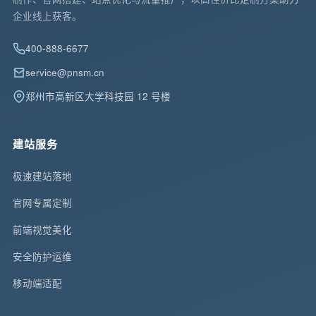
企业线上获客。
400-888-6677
service@pnsm.cn
郑州市高新区大学科技园 12 号楼
建站服务
极速建站落地
官网专属定制
前端视觉美化
安全防护运维
移动端适配