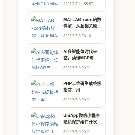
+LW+调试文档+讲
2026/8/7 11:55:57
解)
MATLAB xcorr函数
详解：从互相关原理
到四大实战应用
2026/8/8 8:28:10
AI多智能体时代来
临，读懂MCP与
A2A架构，抢占企业
2026/8/8 0:00:21
数字化新风口
PHP二维码生成终极
指南：用
chillerlan/php-
2026/8/8 0:00:21
qrcode打造专业级
二维码
UniApp微信小程序
隐私保护组件开发：
从原理到实战
2026/8/8 0:00:21