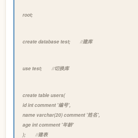
root;
create database test; //建库
use test; //切换库
create table users(
id int comment '编号',
name varchar(20) comment '姓名',
age int comment '年龄'
); //建表