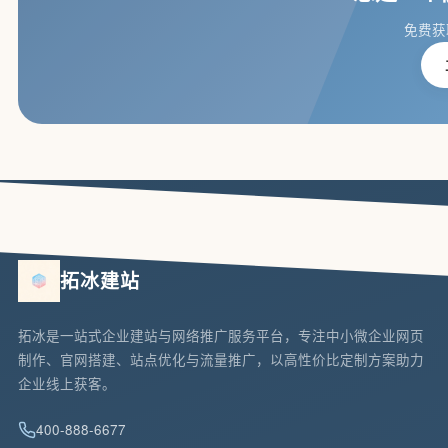
免费获
拓冰建站
拓冰是一站式企业建站与网络推广服务平台，专注中小微企业网页
制作、官网搭建、站点优化与流量推广，以高性价比定制方案助力
企业线上获客。
400-888-6677