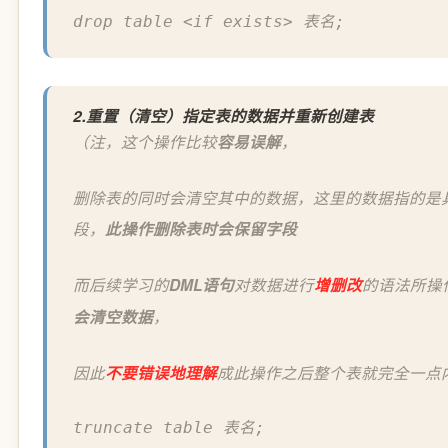
drop table <if exists> 表名;
2.重置（清空）指定表的数据并重新创建表
（注，这个操作比较
容易误解
，
删除表的同时会清空其中的数据，这里的数据指的是具
段，
此操作删除表时会保留字段
而后续学习的
DML语句
对数据进行
增删改
的语法所操
会清空数据
，
因此
不要错误地理解
成此操作之后整个表就完全一点
truncate table 表名;