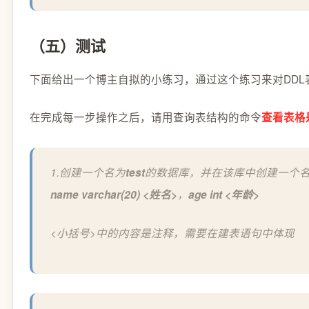
（五）测试
下面给出一个博主自拟的小练习，通过这个练习来对DDL
在完成每一步操作之后，请用查询表结构的命令
查看表格
1.创建一个名为
test
的数据库，并在该库中创建一个
name varchar(20) <姓名>
，
age int <年龄>
<小括号>中的内容是注释，需要在建表语句中体现