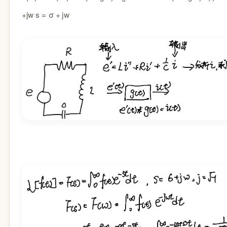
+jw
s
=
σ
+
j
w