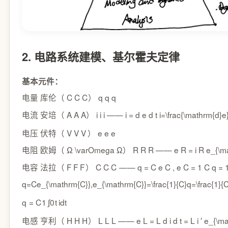
2. 电路系统建模、基尔霍夫定律
基本元件：
库伦（
C C
C
）
q q
q
电量
安培（
A A
A
）
i i
i
——
i = d e d t i=\frac{\mathrm{d}
电流
伏特（
V V
V
）
e e
e
电压
欧姆（
Ω \varOmega
Ω
）
R R
R
——
e R = i R e_{\
电阻
法拉（
F F
F
）
C C
C
——
q = C e C , e C = 1 C q = 1 
电容
q=Ce_{\mathrm{C}},e_{\mathrm{C}}=\frac{1}{C}q=\frac{1}{C}
q
=
C
1
∫
0
t
i
d
t
亨利（
H H
H
）
L L
L
——
e L = L d i d t = L i ′ e_{
电感