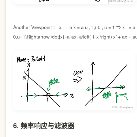
Another Viewpoint ：
x ˙ + a x = a u , t ⩾ 0 , u = 1 ⇒ x ˙ = 
0,u=1\Rightarrow \dot{x}=a-ax=a\left( 1-x \right)
x
˙
+
a
x
=
a
6. 频率响应与滤波器