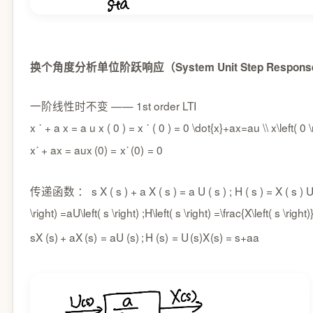
换个角度分析单位阶跃响应（System Unit Step Response -
一阶线性时不变 —— 1st order LTI
x ˙ + a x = a u x ( 0 ) = x ˙ ( 0 ) = 0 \dot{x}+ax=au \\ x\left( 0 \
x
˙
+
a
x
=
a
u
x
(
0
)
=
x
˙
(
0
)
=
0
传递函数 ：
s X ( s ) + a X ( s ) = a U ( s ) ; H ( s ) = X ( s ) 
\right) =aU\left( s \right) ;H\left( s \right) =\frac{X\left( s \right
s
X
(
s
)
+
a
X
(
s
)
=
a
U
(
s
)
;
H
(
s
)
=
U
(
s
)
X
(
s
)
=
s
+
a
a