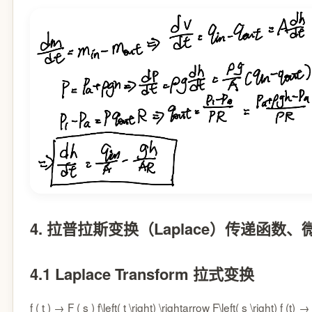
4. 拉普拉斯变换（Laplace）传递函数
4.1 Laplace Transform 拉式变换
f ( t ) → F ( s ) f\left( t \right) \rightarrow F\left( s \right)
f
(
t
)
→