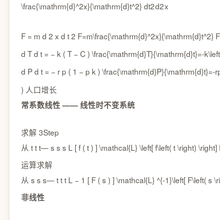
\frac{\mathrm{d}^2x}{\mathrm{d}t^2}
d
t
2
d
2
x
F = m d 2 x d t 2 F=m\frac{\mathrm{d}^2x}{\mathrm{d}t^2}
F
d T d t = − k ( T − C ) \frac{\mathrm{d}T}{\mathrm{d}t}=-k\left
d P d t = − r p ( 1 − p k ) \frac{\mathrm{d}P}{\mathrm{d}t}=-rp\
)
人口增长
常系数线性 —— 线性时不变系统
求解 3Step
从
t t
t
—
s s
s
L [ f ( t ) ] \mathcal{L} \left[ f\left( t \right) \right]
运算求解
从
s s
s
—
t t
t
L − 1 [ F ( s ) ] \mathcal{L} ^{-1}\left[ F\left( s \r
非线性