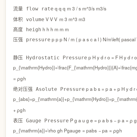
q q
q
m 3 / s m^3/s
m
3
/
s
流量 flow rate
V V
V
m 3 m^3
m
3
体积 volume
h h
h
m m
m
高度 heigh
p p
p
N / m ( p a s c a l ) N/m\left( pascal 
压强 pressure
p H y d r o = F H y d r 
静压 Hydrostatic Pressure
p_{\mathrm{Hydro}}=\frac{F_{\mathrm{Hydro}}}{A}=\frac{m
=
ρ
g
h
p a b s = p a + p H y d r
绝对压强 Asolute Pressure
p_{abs}=p_{\mathrm{a}}+p_{\mathrm{Hydro}}=p_{\mathrm{
+
ρ
g
h
P g a u g e = p a b s − p a = ρ
表压 Gauge Pressure
p_{\mathrm{a}}=\rho gh
P
gauge
=
p
ab
s
−
p
a
=
ρ
g
h