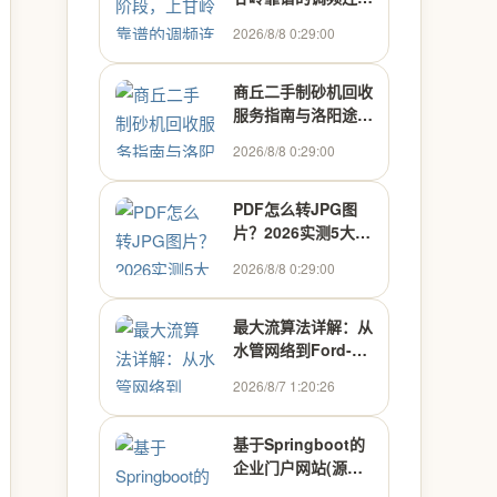
波雷达液位计源头厂
2026/8/8 0:29:00
家联系电话,30米高
的储油罐测液位，竟
能误差控制在毫米
商丘二手制砂机回收
级？这玩意儿到底是
服务指南与洛阳途福
怎么做到的？-索正
企业解析 - 热点品牌
2026/8/8 0:29:00
自动化仪表 - 行业推
推荐
荐官【认证】
PDF怎么转JPG图
片？2026实测5大转
换方法对比 - 工具软
2026/8/8 0:29:00
件使用方法推荐
最大流算法详解：从
水管网络到Ford-
Fulkerson与Dinic
2026/8/7 1:20:26
实战
基于Springboot的
企业门户网站(源码
+LW+调试文档+讲