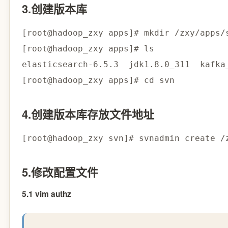
3.创建版本库
[
root@hadoop_zxy apps
]
# mkdir /zxy/apps/
[
root@hadoop_zxy apps
]
# ls
[
root@hadoop_zxy apps
]
# cd svn
4.创建版本库存放文件地址
[
root@hadoop_zxy svn
]
# svnadmin create /
5.修改配置文件
5.1 vim authz