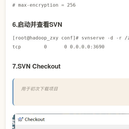
# max-encryption = 256
6.启动并查看SVN
[
root@hadoop_zxy conf
]
# svnserve -d -r /
tcp        
0
0
0.0
.0.0:3690        
7.SVN Checkout
用于初次下载项目