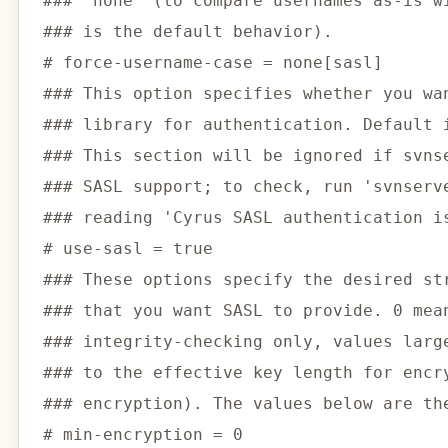
### "none" (to compare usernames as-is w
### is the default behavior).
# force-username-case = none
[
sasl
]
### This option specifies whether you wa
### library for authentication. Default 
### This section will be ignored if svns
### SASL support; to check, run 'svnserv
### reading 'Cyrus SASL authentication i
# use-sasl = true
### These options specify the desired st
### that you want SASL to provide. 0 mea
### integrity-checking only, values larg
### to the effective key length for encr
### encryption). The values below are th
# min-encryption = 0