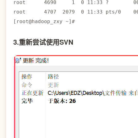
root      
4690
1
0
11
:33 ?        0
root      
4707
2079
0
11
:33 pts/0    0
[
root@hadoop_zxy ~
]
#
3.重新尝试使用SVN