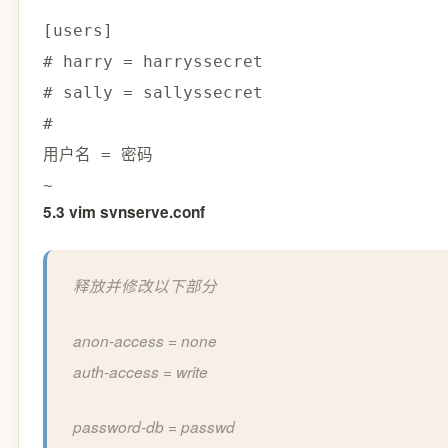
[
users
]
# harry = harryssecret
# sally = sallyssecret
#
用户名 
=
 密码

5.3 vim svnserve.conf
释放并修改以下部分
anon-access = none
auth-access = write
password-db = passwd