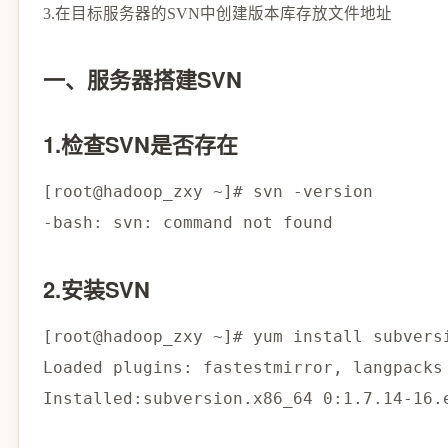
3.在目标服务器的SVN中创建版本库存放文件地址
一、服务器搭建SVN
1.检查SVN是否存在
[
root@hadoop_zxy ~
]
# svn -version
-bash: svn: 
command
2.安装SVN
[
root@hadoop_zxy ~
]
# yum install subvers
Loaded plugins: fastestmirror, langpacks

Installed:subversion.x86_64 
0
:1.7.14-16.