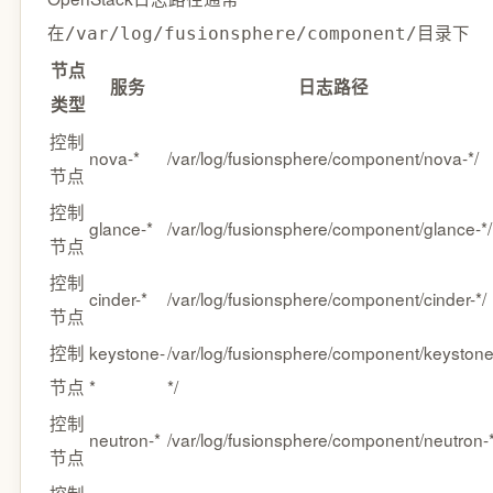
在
目录下
/var/log/fusionsphere/component/
节点
服务
日志路径
类型
控制
nova-*
/var/log/fusionsphere/component/nova-*/
节点
控制
glance-*
/var/log/fusionsphere/component/glance-*/
节点
控制
cinder-*
/var/log/fusionsphere/component/cinder-*/
节点
控制
keystone-
/var/log/fusionsphere/component/keystone
节点
*
*/
控制
neutron-*
/var/log/fusionsphere/component/neutron-*
节点