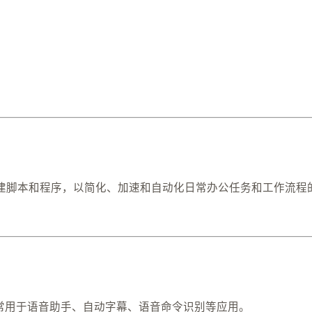
语⾔来创建脚本和程序，以简化、加速和⾃动化⽇常办公任务和工作流
常⽤于语⾳助⼿、⾃动字幕、语⾳命令识别等应⽤。