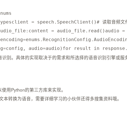
typesclient 
=
 speech
.
SpeechClient
(
)
# 读取⾳频⽂
audio_file
:
content 
=
 audio_file
.
read
(
)
audio 
=
(
encoding
=
enums
.
RecognitionConfig
.
AudioEncodi
ig
=
config
,
 audio
=
audio
)
for
 result 
in
 response
的语⾳识别。具体的实现取决于的需求和所选择的语⾳识别引擎或
⽤Python的第三⽅库来实现。
TS）库将文本转换为语音，需要详细学习的小伙伴还得多搜集资料哦。