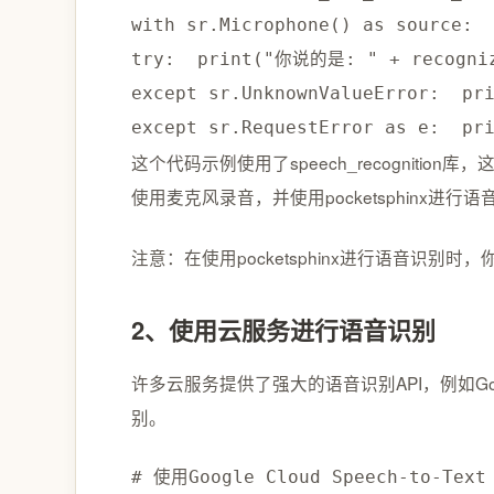
with
 sr
.
Microphone
(
)
as
 source
:
try
:
print
(
"你说的是: "
+
 recogni
except
 sr
.
UnknownValueError
:
pr
except
 sr
.
RequestError 
as
 e
:
pr
这个代码示例使用了speech_recognitio
使用麦克风录音，并使用pocketsphinx
注意：在使用pocketsphinx进行语音识别时，
2、使用云服务进行语音识别
许多云服务提供了强⼤的语⾳识别API，例如Google Cloud
别。
# 使⽤Google Cloud Speech-to-Te