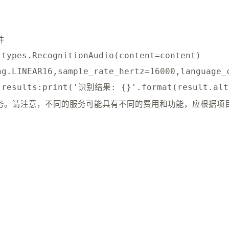
件
 types
.
RecognitionAudio
(
content
=
content
)
ng
.
LINEAR16
,
sample_rate_hertz
=
16000
,
language_
.
results
:
print
(
'识别结果: {}'
.
format
(
result
.
alt
服务。请注意，不同的服务可能具有不同的费⽤和功能，应根据项