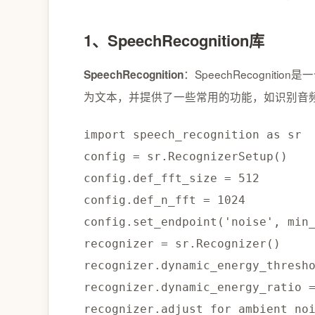
1、SpeechRecognition库
：SpeechRecognition
SpeechRecognition
为文本，并提供了一些常用的功能，如识别音
import
 speech_recognition 
as
 sr 
config 
=
 sr
.
RecognizerSetup
(
)
config
.
def_fft_size 
=
512
config
.
def_n_fft 
=
1024
config
.
set_endpoint
(
'noise'
,
 min
recognizer 
=
 sr
.
Recognizer
(
)
recognizer
.
dynamic_energy_thresh
recognizer
.
dynamic_energy_ratio 
recognizer
.
adjust_for_ambient_no