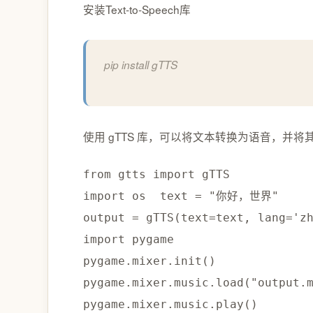
安装Text-to-Speech库
pip install gTTS
使用 gTTS 库，可以将文本转换为语音，并
from
 gtts 
import
import
 os  text 
=
"你好，世界"
output 
=
 gTTS
(
text
=
text
,
 lang
=
'z
import
 pygame  

pygame
.
mixer
.
init
(
)
pygame
.
mixer
.
music
.
load
(
"output.
pygame
.
mixer
.
music
.
play
(
)