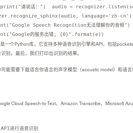
print
(
"请说话："
)
  audio 
=
 recognizer
.
listen
(
s
zer
.
recognize_sphinx
(
audio
,
 language
=
'zh-cn'
)
int
(
"Google Speech Recognition无法理解你的音频"
)
int
(
"Google的服务出错; {0}"
.
format
(
e
)
)
n库，这是一个Python库，它支持多种语音识别引擎和API，包括poc
进行语音识别。最后，我们打印出识别的结果。
你可能需要下载适合你语言的声学模型（acoustic model）和语言模
 Speech-to-Text、Amazon Transcribe、Microsoft Az
xt API进⾏语⾳识别