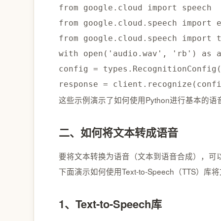
from
 google
.
cloud 
import
from
 google
.
cloud
.
speech 
import
from
 google
.
cloud
.
speech 
import
 
with
open
(
'audio.wav'
,
'rb'
)
as
 
config 
=
 types
.
RecognitionConfig
response 
=
 client
.
recognize
(
conf
这些⽰例演⽰了如何使⽤Python进⾏基本
二、如何将文本转成语音
要将⽂本转换为语⾳（⽂本到语⾳合成），可以使
下面演示如何使用Text-to-Speech（T
1、Text-to-Speech库