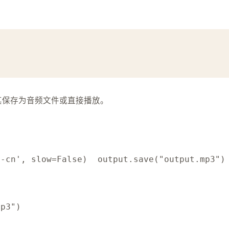
将其保存为音频文件或直接播放。
h-cn'
,
 slow
=
False
)
  output
.
save
(
"output.mp3"
)
mp3"
)