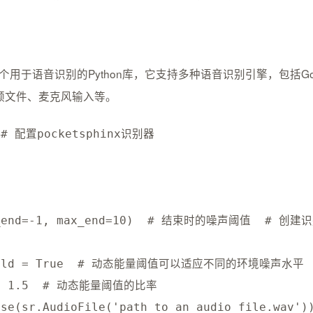
是一个用于语音识别的Python库，它支持多种语音识别引擎，包括Google Speec
频文件、麦克风输入等。
 
# 配置pocketsphinx识别器  
_end
=
-
1
,
 max_end
=
10
)
# 结束时的噪声阈值  
# 创建
old 
=
True
# 动态能量阈值可以适应不同的环境噪声水平 
=
1.5
# 动态能量阈值的比率  
ise
(
sr
.
AudioFile
(
'path_to_an_audio_file.wav'
)