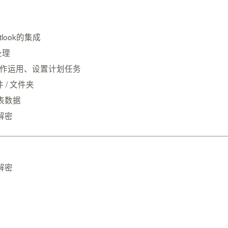
tlook的集成
处理
库的操作运用、设置计划任务
 / 文件夹
图表数据
解密
解密