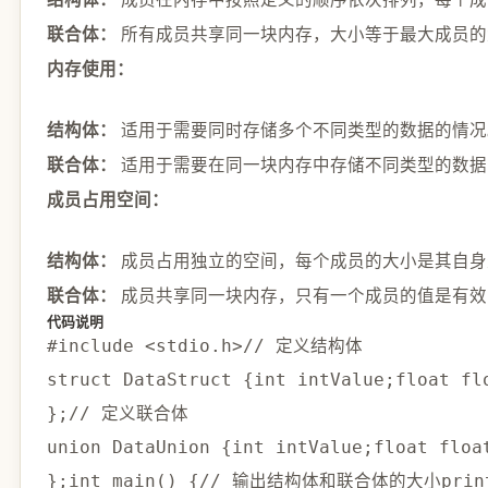
所有成员共享同一块内存，大小等于最大成员的
联合体：
内存使用：
适用于需要同时存储多个不同类型的数据的情况
结构体：
适用于需要在同一块内存中存储不同类型的数据
联合体：
成员占用空间：
成员占用独立的空间，每个成员的大小是其自身
结构体：
成员共享同一块内存，只有一个成员的值是有效
联合体：
代码说明
#
include
<stdio.h>
// 定义结构体
struct
DataStruct
{
int
 intValue
;
float
 fl
}
;
// 定义联合体
union
 DataUnion 
{
int
 intValue
;
float
 floa
}
;
int
main
(
)
{
// 输出结构体和联合体的大小
prin