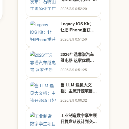
温实力厂家有哪些,
2026/8/9 0:52:20
它藏着工厂里最容易
被忽略的省钱密码，
90%的人都没摸透门
Legacy iOS Kit：
道。-中广加节能保
让旧iPhone重获新
温工程 - 企业推荐
生的终极降级指南
2026/8/9 0:51:50
官-
2026年选靠谱汽车
继电器 这家优质厂
家值得优先了解 - 奔
2026/8/9 0:51:25
跑123
当 LLM 遇见大文
档：主流开源项目如
何处理上下文超限
2026/8/9 0:00:32
工业制造数字孪生项
目复盘从设计到交付
实战