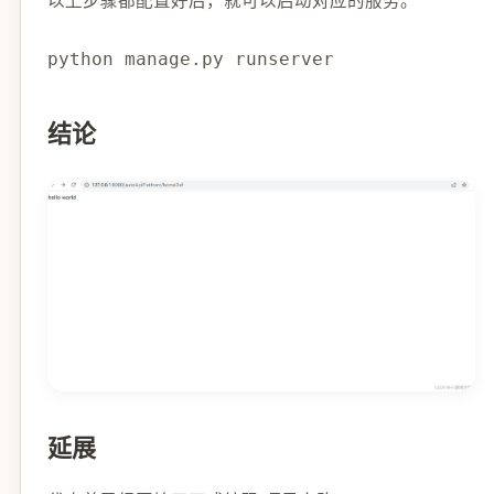
python manage.py runserver
结论
延展