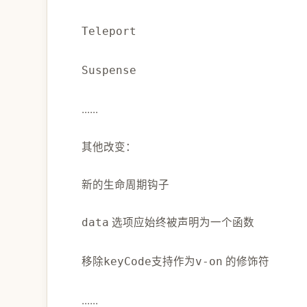
Teleport
Suspense
......
其他改变：
新的生命周期钩子
选项应始终被声明为一个函数
data
移除
支持作为
的修饰符
keyCode
v-on
......