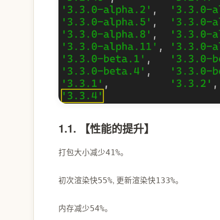
1.1. 【性能的提升】
打包大小减少
。
41%
初次渲染快
, 更新渲染快
。
55%
133%
内存减少
。
54%