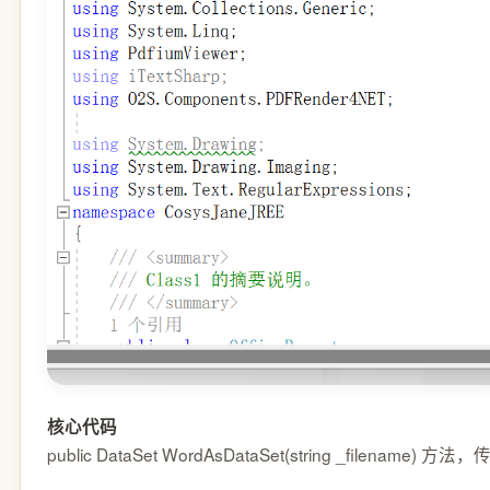
核心代码
public DataSet WordAsDataSet(strin