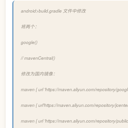
android>build.gradle 文件中修改
将两个：
google()
// mavenCentral()
修改为国内镜像：
maven { url 'https://maven.aliyun.com/repository/googl
maven { url'https://maven.aliyun.com/repository/jcenter
maven { url 'https://maven.aliyun.com/repository/public