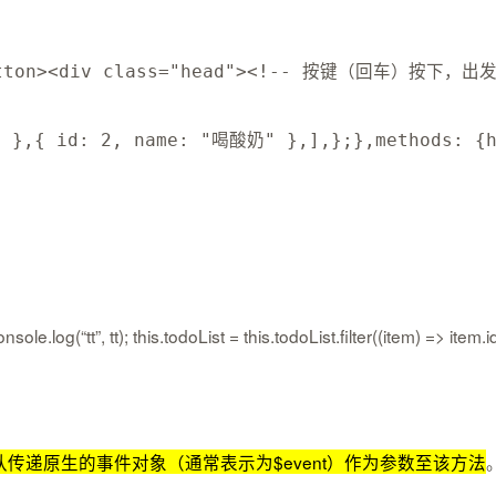
tton
>
<
div 
class
=
"head"
>
<
!
--
 按键（回车）按下，出发a
"
}
,
{
id
:
2
,
name
:
"喝酸奶"
}
,
]
,
}
;
}
,
methods
:
{
s.todoList = this.todoList.filter((item) => item.id != 
认传递原生的事件对象（通常表示为$event）作为参数至该方法