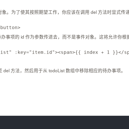
。为了使其按照期望工作，你应该在调用 del 方法时显式传递 it
/
button
>
待办事项的 id 作为参数传进去，而不是事件对象。这将允许你根据 
List"
:
key
=
"item.id"
>
<
span
>
{
{
 index 
+
1
}
}
<
/
s
 del 方法，然后用于从 todoList 数组中移除相应的待办事项。