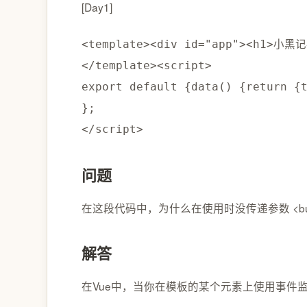
[Day1]
<
template
>
<
div id
=
"app"
>
<
h1
>
小黑记
<
/
template
>
<
script
>
export
default
{
data
(
)
{
return
{
}
;
<
/
script
>
问题
在这段代码中，为什么在使用时没传递参数 <button @click=“del”
解答
在Vue中，当你在模板的某个元素上使用事件监听器（