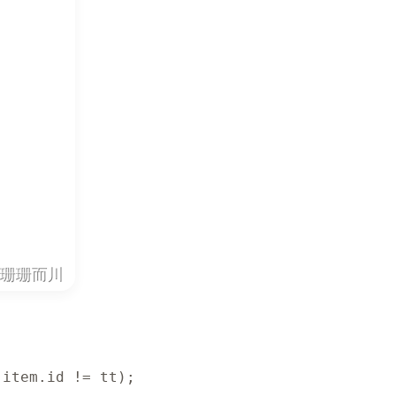
 item
.
id 
!=
 tt
)
;