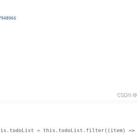
his
.
todoList 
=
this
.
todoList
.
filter
(
(
item
)
=>