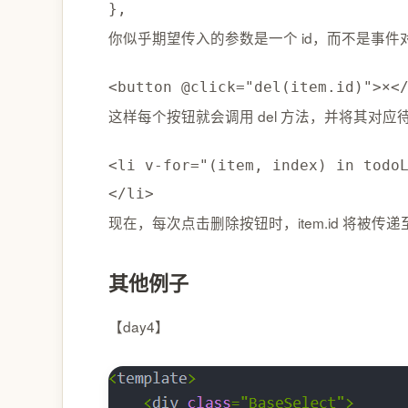
}
,
你似乎期望传入的参数是一个 id，而不是事件对象
<
button @click
=
"del(item.id)"
>
×
<
这样每个按钮就会调用 del 方法，并将其对应
<
li v
-
for
=
"(item, index) in todo
<
/
li
>
现在，每次点击删除按钮时，item.id 将被传递至
其他例子
【day4】