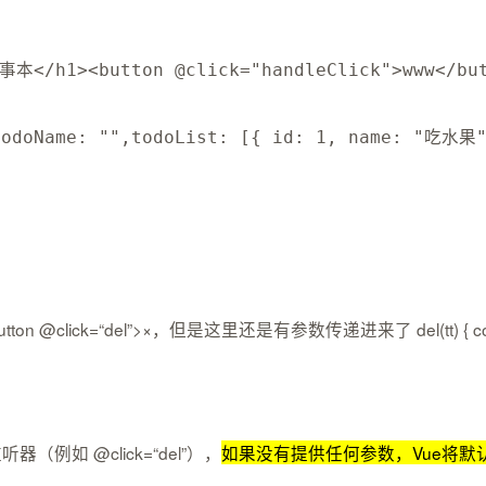
事本
<
/
h1
>
<
button @click
=
"handleClick"
>
www
<
/
bu
todoName
:
""
,
todoList
:
[
{
id
:
1
,
name
:
"吃水果
>×，但是这里还是有参数传递进来了 del(tt) { console.log(“tt”, tt); thi
例如 @click=“del”），
如果没有提供任何参数，Vue将默