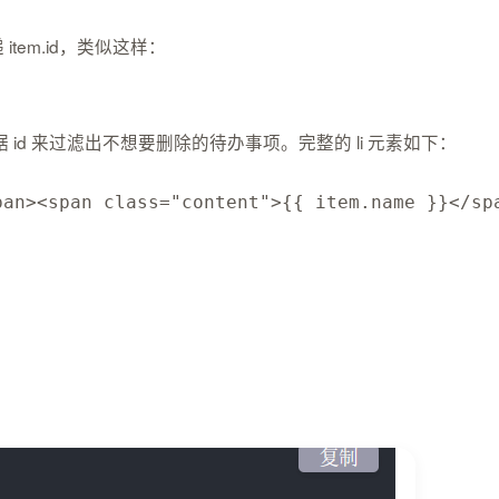
em.id，类似这样：
id 来过滤出不想要删除的待办事项。完整的 li 元素如下：
pan
>
<
span 
class
=
"content"
>
{
{
 item
.
name 
}
}
<
/
sp