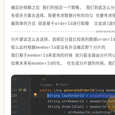
确定好规模之后 我们的指定一个策略， 我们到底怎么分
有很多方案去选择，既要考虑数据分布的均匀 也要考虑很
最简单的方式 就是基于orderId进行取模  比如说
1
--
--
--
--
--
--
--
--
--
--
--
--
--
--
--
--
->
>>
>>
>>
分片键该怎么去选择，选择区分度比较高的数据
orderI
呢么此时根据memberId是没有办法确定那个分片的

我们基于memberId来查询的时候 就只能全路由分片
如果未来有memberId的化， 在生成分片键的时候，我们