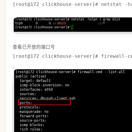
[root@172 clickhouse-server]# netstat -t
查看已开放的端口号
[root@172 clickhouse-server]# firewall-c