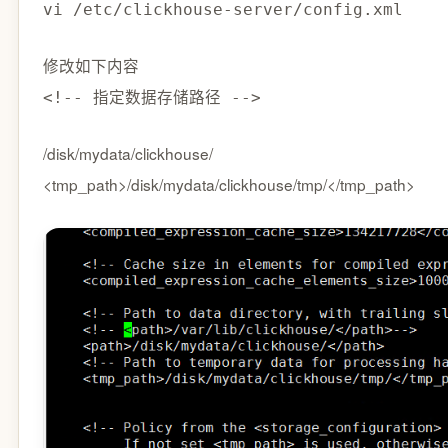
vi /etc/clickhouse-server/config.xml
修改如下内容
<!-- 指定数据存储路径 -->
/disk/mydata/clickhouse/
<tmp_path>/disk/mydata/clickhouse/tmp/</tmp_path>