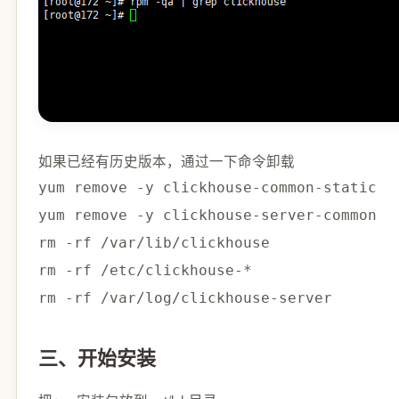
如果已经有历史版本，通过一下命令卸载
yum remove -y clickhouse-common-static

yum remove -y clickhouse-server-common

rm -rf /var/lib/clickhouse

rm -rf /etc/clickhouse-*

三、开始安装