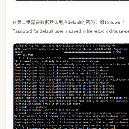
在第二步需要数据默认用户default的密码，如123qwe,./
Password for default user is saved in file /etc/clickhouse-