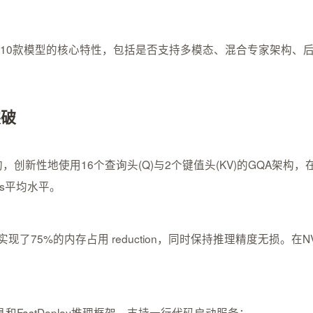
5系列10款模型的核心特性，包括是否支持多模态、混合专家架构
突破
nsformer架构，创新性地使用16个查询头(Q)与2个键值头(KV)的
ns平均水平。
5%的内存占用 reduction，同时保持推理精度无损。在NVIDI
微调工具和FastDeploy推理框架，支持一行代码启动服务：